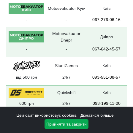
Motoevakuator Kyiv
Київ
-
-
067-276-06-16
Motoevakuator
Дніпро
Dnepr
-
-
067-642-45-57
StuntZames
Київ
від 500 грн
24/7
093-551-88-57
Quickshift
Київ
600 грн
24/7
093-199-11-00
Цей сайт використовує cookies.
Дізнатися більше
Garage 105
Київ
Прийняти та закрити
050-010-8-105