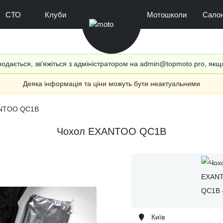
СТО
Клуби
Мотошколи
Сало
одається, зв'яжіться з адміністратором на admin@topmoto.pro, якщ
Деяка інформація та ціни можуть бути неактуальними
ANTOO QС1B
Чохол EXANTOO QС1B
Київ