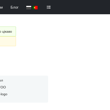
ни
Блог
о цікаво