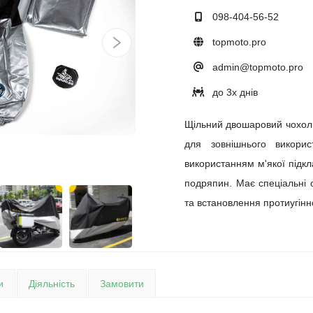
098-404-56-52
topmoto.pro
admin@topmoto.pro
до 3х днів
Щільний двошаровий чохол
для зовнішнього викори
використанням м'якої підкл
подряпин. Має спеціальні 
та встановлення протиугінн
и
Діяльність
Замовити