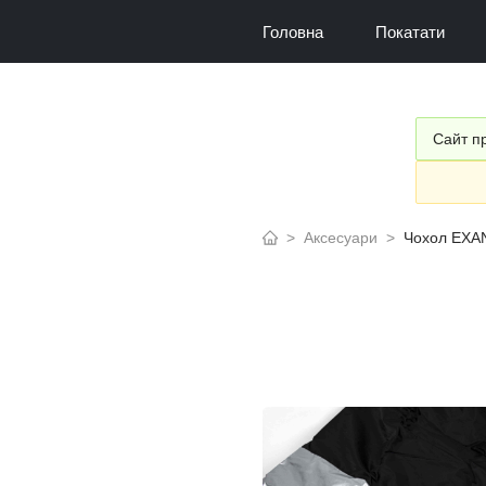
Головна
Покатати
Сайт пр
>
Аксесуари
>
Чохол EX