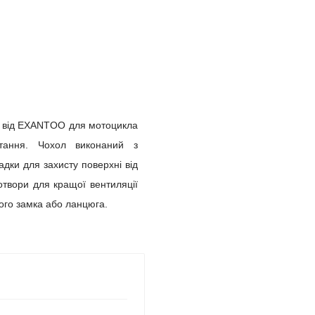
 від
EXANTOO
для мотоцикла
стання. Чохол виконаний з
адки для захисту поверхні від
отвори для кращої вентиляції
ого замка або ланцюга.