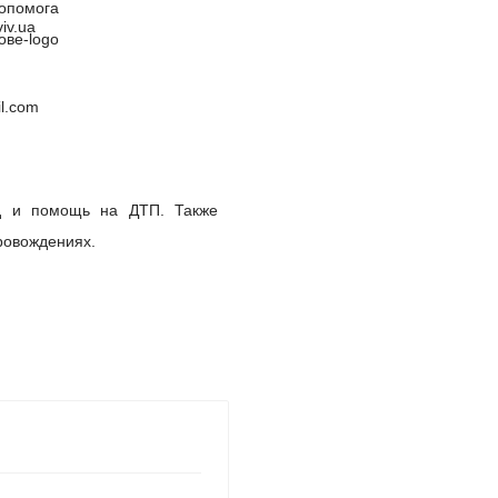
iv.ua
l.com
д и помощь на ДТП. Также
ровождениях.