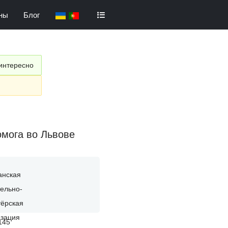
ны
Блог
 интересно
омога во Львове
 145